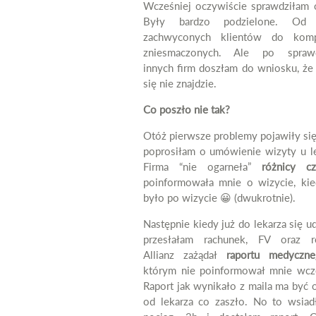
Wcześniej oczywiście sprawdziłam o
Były bardzo podzielone. Od 
zachwyconych klientów do komp
zniesmaczonych. Ale po sprawd
innych firm doszłam do wniosku, że 
się nie znajdzie.
Co poszło nie tak?
Otóż pierwsze problemy pojawiły się
poprosiłam o umówienie wizyty u le
Firma “nie ogarneła”
różnicy cz
poinformowała mnie o wizycie, kie
było po wizycie 😀 (dwukrotnie).
Następnie kiedy już do lekarza się u
przesłałam rachunek, FV oraz r
Allianz zażądał
raportu medyczne
którym nie poinformował mnie wcze
Raport jak wynikało z maila ma być 
od lekarza co zaszło. No to wsia