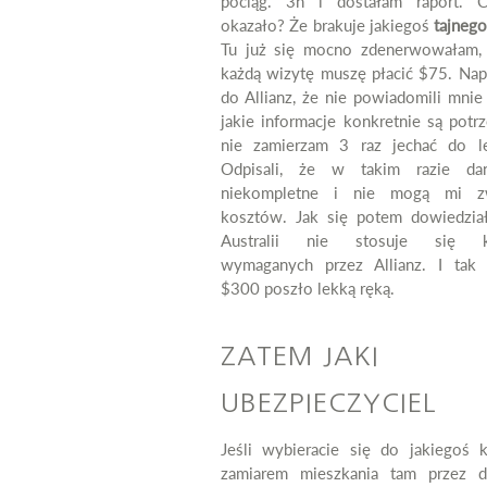
pociąg. 3h i dostałam raport. 
okazało? Że brakuje jakiegoś
tajneg
Tu już się mocno zdenerwowałam,
każdą wizytę muszę płacić $75. Nap
do Allianz, że nie powiadomili mnie
jakie informacje konkretnie są potr
nie zamierzam 3 raz jechać do le
Odpisali, że w takim razie da
niekompletne i nie mogą mi zw
kosztów. Jak się potem dowiedzi
Australii nie stosuje się 
wymaganych przez Allianz. I tak
$300 poszło lekką ręką.
ZATEM JAKI
UBEZPIECZYCIEL
Jeśli wybieracie się do jakiegoś k
zamiarem mieszkania tam przez d