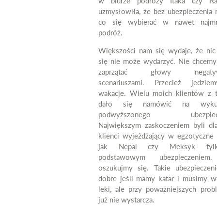
w biurze podróży Itaka czy Ra
uzmysłowiła, że bez ubezpieczenia 
co się wybierać w nawet najmn
podróż.
Większości nam się wydaje, że nic
się nie może wydarzyć. Nie chcemy
zaprzątać głowy negatyw
scenariuszami. Przecież jedzi
wakacje. Wielu moich klientów z 
dało się namówić na wykup
podwyższonego ubezpiecz
Największym zaskoczeniem byli dl
klienci wyjeżdżający w egzotyczne 
jak Nepal czy Meksyk ty
podstawowym ubezpieczeniem
oszukujmy się. Takie ubezpieczeni
dobre jeśli mamy katar i musimy w
leki, ale przy poważniejszych prob
już nie wystarcza.