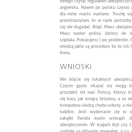
innego czytać regulamin ubezpieczyc
angielsku. Nawet po polsku często j
dla mnie masło maślane. Trochę si
przestraszyłam, że w razie potrzeb
się nie dogadać. Błąd. Masz ubezpie
Masz numer polisy. Idziesz do le
szpitala. Pokazujesz i po problemie. 
wiedzą jakie są procedury bo to ich 
firma.
WNIOSKI
Nie bójcie się lokalnych ubezpieczy
Często gęsto okazać się mogą ba
przydatni niż nasi Polscy, którzy t
się kasy jak tonący brzytwy, a za e
komputera siedzą chyba roboty, a nie
ludzkie. Jeśli wybieracie się w o
zakątki Świata warto wykupić d
ubezpieczenie. W krajach Azji czy O
szpitale są głównie prywatne, a co 