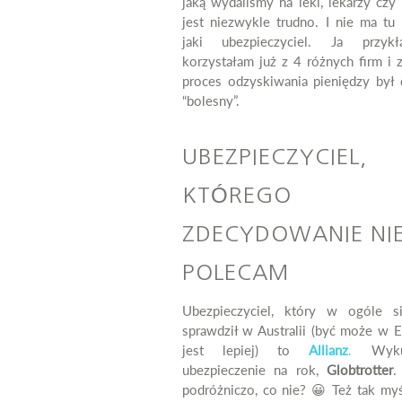
jaką wydaliśmy na leki, lekarzy czy 
jest niezwykle trudno. I nie ma tu 
jaki ubezpieczyciel. Ja przyk
korzystałam już z 4 różnych firm i 
proces odzyskiwania pieniędzy był d
“bolesny”.
UBEZPIECZYCIEL,
KTÓREGO
ZDECYDOWANIE NI
POLECAM
Ubezpieczyciel, który w ogóle s
sprawdził w Australii (być może w E
jest lepiej) to
Allianz
.
Wykup
ubezpieczenie na rok,
Globtrotter
.
podróżniczo, co nie? 😀 Też tak myś