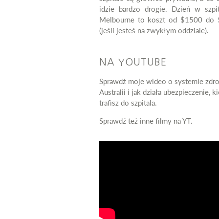
idzie bardzo drogie. Dzień w szpi
Melbourne to koszt od $1500 do
(jeśli jesteś na zwykłym oddziale).
NA YOUTUBE
Sprawdź moje wideo o systemie zdr
Australii i jak działa ubezpieczenie, k
trafisz do szpitala.
Sprawdź też inne filmy na YT.