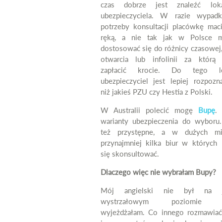
czas dobrze jest znaleźć loka
ubezpieczyciela. W razie wypad
potrzeby konsultacji placówkę mac
ręką, a nie tak jak w Polsce m
dostosować się do różnicy czasowej,
otwarcia lub infolinii za którą 
zapłacić krocie. Do tego lo
ubezpieczyciel jest lepiej rozpozn
niż jakieś PZU czy Hestia z Polski.
W Australii polecić mogę
Bupę
.
warianty ubezpieczenia do wyboru
też przystępne, a w dużych mi
przynajmniej kilka biur w których
się skonsultować.
Dlaczego więc nie wybrałam Bupy?
Mój angielski nie był na j
wystrzałowym poziomie k
wyjeżdżałam. Co innego rozmawiać