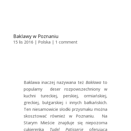
Baklawy w Poznaniu
15 lis 2016
|
Polska
|
1 comment
Baklawa inaczej nazywana też
Bakława
to
popularny deser rozpowszechniony w
kuchni tureckiej, perskiej, ormiańskiej,
greckiej, bułgarskiej i innych bałkańskich.
Ten niesamowicie słodki przysmaku można
skosztować również w Poznaniu. Na
Starym Mieście znajduje się niepozorna
cukierenka
Tudel Patisserie
oferująca