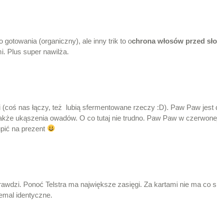
otowania (organiczny), ale inny trik to o
chrona włosów przed sł
i. Plus super nawilża.
i (coś nas łączy, też lubią sfermentowane rzeczy :D). Paw Paw jest
 także ukąszenia owadów. O co tutaj nie trudno. Paw Paw w czerwonej
upić na prezent
awdzi. Ponoć Telstra ma największe zasięgi. Za kartami nie ma co si
iemal identyczne.