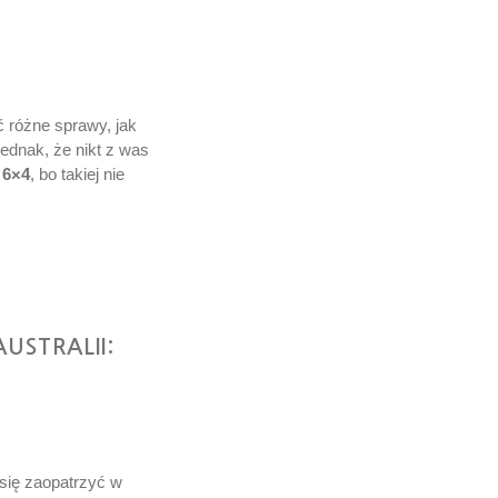
 różne sprawy, jak
ednak, że nikt z was
 6×4
, bo takiej nie
USTRALII:
 się zaopatrzyć w