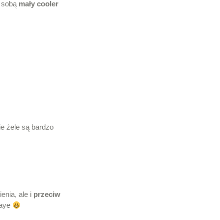
e sobą
mały cooler
kie żele są bardzo
enia, ale i
przeciw
raye