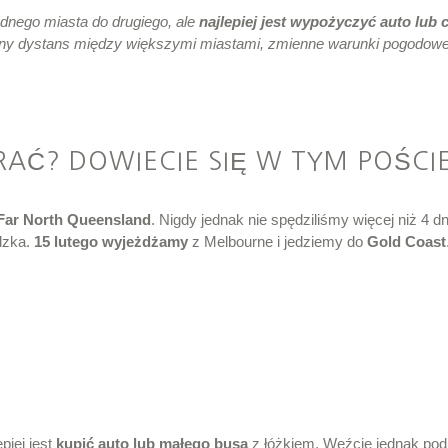
jednego miasta do drugiego, ale
najlepiej jest wypożyczyć auto lub 
mny dystans między większymi miastami, zmienne warunki pogodowe
RAĆ? DOWIECIE SIĘ W TYM POŚCIE
i Far North Queensland
. Nigdy jednak nie spędziliśmy więcej niż 4 dni
adzka.
15 lutego wyjeżdżamy
z Melbourne i jedziemy do
Gold Coast
piej jest
kupić auto lub małego busa
z łóżkiem. Weźcie jednak pod