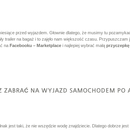
 miesiące przed wyjazdem. Głownie dlatego, że musimy tu pozamykać
ły trailer na bagaż i to zajęło nam większość czasu. Przypuszczam j
ać na
Facebooku – Marketplace
i najlepiej wybrać małą
przyczepkę
Z ZABRAĆ NA WYJAZD SAMOCHODEM PO A
dnak jest taki, że nie wszędzie wodę znajdziecie. Dlatego dobrze jest