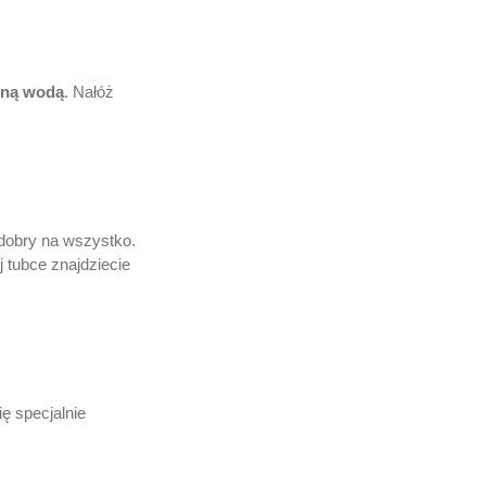
oną wodą
. Nałóż
 dobry na wszystko.
 tubce znajdziecie
ę specjalnie