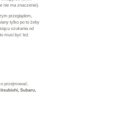
ie nie ma znaczenie).
aszym przeglądem,
iany tylko po to żeby
siącu szukania od
to musi być też
 co przejmować.
itsubishi, Subaru,