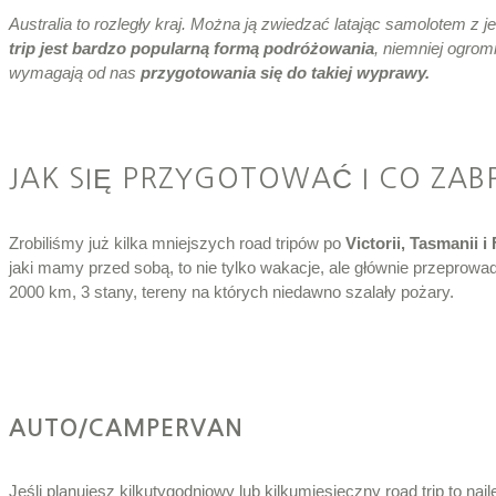
Australia to rozległy kraj. Można ją zwiedzać latając samolotem z 
trip jest bardzo popularną formą podróżowania
, niemniej ogro
wymagają od nas
przygotowania się do takiej wyprawy.
JAK SIĘ PRZYGOTOWAĆ I CO ZAB
Zrobiliśmy już kilka mniejszych road tripów po
Victorii, Tasmanii 
jaki mamy przed sobą, to nie tylko wakacje, ale głównie przeprow
2000 km, 3 stany, tereny na których niedawno szalały pożary.
AUTO/CAMPERVAN
Jeśli planujesz kilkutygodniowy lub kilkumiesięczny road trip to najle