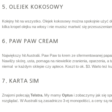
5. OLEJEK KOKOSOWY
Kolejny hit na wszystko. Olejek kokosowy można spokojnie użyć do g
kilka kropel olejku na włosy i nie musisz martwić się przesuszeniam
6. PAW PAW CREAM
Największy hit Australii. Paw Paw to krem ze sfermentowanej papa
Nawilży skórę, usta, pomaga na niewielkie zranienia, oparzenia, a
niemal w każdym sklepie czy aptece. Koszt to ok. $3. Warto też k
7. KARTA SIM
Znajomi polecają
Telstra.
My mamy
Optus
i zobaczymy jak się spr
rozglądać. W Australii są zasadniczo 3-ej monopoliści, a ceny są n