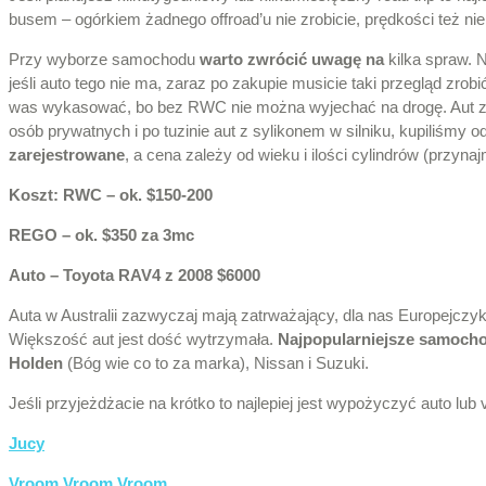
busem – ogórkiem żadnego offroad’u nie zrobicie, prędkości też nie
Przy wyborze samochodu
warto zwrócić uwagę na
kilka spraw. N
jeśli auto tego nie ma, zaraz po zakupie musicie taki przegląd zro
was wykasować, bo bez RWC nie można wyjechać na drogę. Aut z RW
osób prywatnych i po tuzinie aut z sylikonem w silniku, kupiliśmy 
zarejestrowane
, a cena zależy od wieku i ilości cylindrów (przynajm
Koszt: RWC – ok. $150-200
REGO – ok. $350 za 3mc
Auto – Toyota RAV4 z 2008 $6000
Auta w Australii zazwyczaj mają zatrważający, dla nas Europejczyk
Większość aut jest dość wytrzymała.
Najpopularniejsze samoch
Holden
(Bóg wie co to za marka), Nissan i Suzuki.
Jeśli przyjeżdżacie na krótko to najlepiej jest wypożyczyć auto lub 
Jucy
Vroom Vroom Vroom