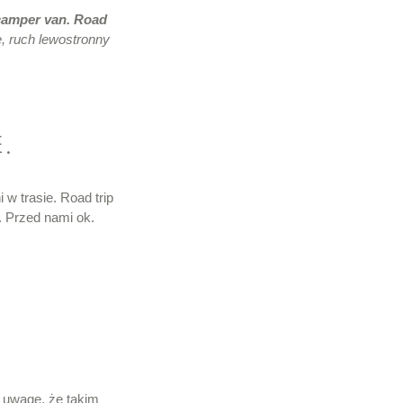
camper van.
Road
, ruch lewostronny
.
 w trasie. Road trip
. Przed nami ok.
 uwagę, że takim