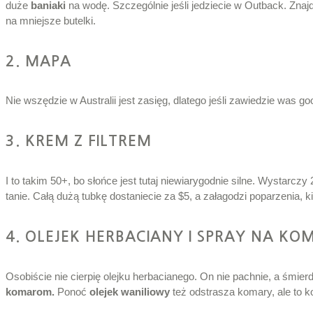
duże
baniaki
na wodę. Szczególnie jeśli jedziecie w Outback. Znaj
na mniejsze butelki.
2. MAPA
Nie wszędzie w Australii jest zasięg, dlatego jeśli zawiedzie was 
3. KREM Z FILTREM
I to takim 50+, bo słońce jest tutaj niewiarygodnie silne. Wystarczy
tanie. Całą dużą tubkę dostaniecie za $5, a załagodzi poparzenia, k
4. OLEJEK HERBACIANY I SPRAY NA KO
Osobiście nie cierpię olejku herbacianego. On nie pachnie, a śmierd
komarom.
Ponoć
olejek waniliowy
też odstrasza komary, ale to 