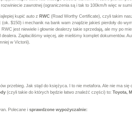
 rozwiniecie zawrotnej (ograniczenia są i tak to 100km/h więc w sum
ajlepiej kupić auto z
RWC
(Road Worthy Certificate), czyli takim n
bić (ok. $150) i mechanik na bank wam znajdzie jakieś pierdoły do wym
C jest niewiele i głownie dealerzy takie sprzedają, ale my po mie
od dealera. Zapłaciliśmy więcej, ale mieliśmy komplet dokumentów. Au
niej w Victorii).
ów przebieg. Jak stąd do księżyca. I to nie metafora. Ale nie ma się
ody
(czyli takie do których będzie łatwo znaleźć części) to:
Toyota, M
van. Polecane i
sprawdzone wypożyczalnie: