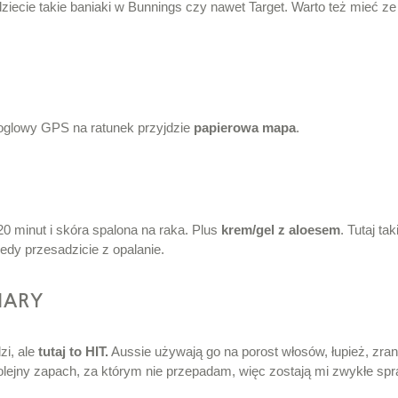
dziecie takie baniaki w Bunnings czy nawet Target. Warto też mieć z
googlowy GPS na ratunek przyjdzie
papierowa mapa
.
 20 minut i skóra spalona na raka. Plus
krem/gel z aloesem
. Tutaj ta
iedy przesadzicie z opalanie.
MARY
zi, ale
tutaj to HIT.
Aussie używają go na porost włosów, łupież, zrani
kolejny zapach, za którym nie przepadam, więc zostają mi zwykłe sp