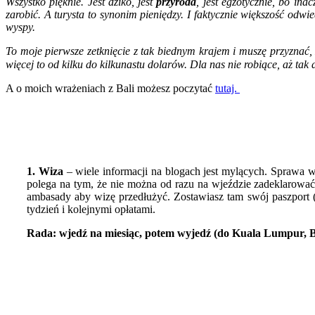
Wszystko pięknie. Jest dziko, jest
przyroda
, jest egzotycznie, bo ina
zarobić. A turysta to synonim pieniędzy. I faktycznie większość odwi
wyspy.
To moje pierwsze zetknięcie z tak biednym krajem i muszę przyznać,
więcej to od kilku do kilkunastu dolarów. Dla nas nie robiące, aż t
A o moich wrażeniach z Bali możesz poczytać
tutaj.
1. Wiza
– wiele informacji na blogach jest mylących. Sprawa 
polega na tym, że nie można od razu na wjeździe zadeklarować 2
ambasady aby wizę przedłużyć. Zostawiasz tam swój paszport (
tydzień i kolejnymi opłatami.
Rada: wjedź na miesiąc, potem wyjedź (do Kuala Lumpur, Ban