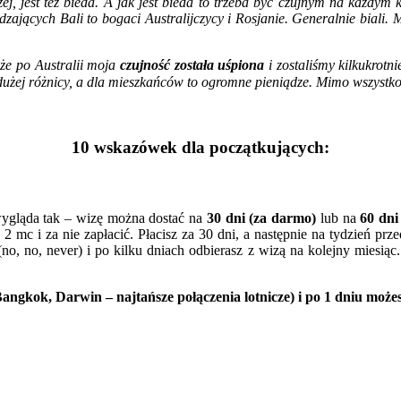
czej, jest też bieda. A jak jest bieda to trzeba być czujnym na każdym k
edzających Bali to bogaci Australijczycy i Rosjanie. Generalnie biali. 
 że po Australii moja
czujność została uśpiona
i zostaliśmy kilkukrotn
ak dużej różnicy, a dla mieszkańców to ogromne pieniądze. Mimo wszys
10 wskazówek dla początkujących:
wygląda tak – wizę można dostać na
30 dni (za darmo)
lub na
60 dni
 mc i za nie zapłacić. Płacisz za 30 dni, a następnie na tydzień prz
no, no, never) i po kilku dniach odbierasz z wizą na kolejny miesi
gkok, Darwin – najtańsze połączenia lotnicze) i po 1 dniu możes