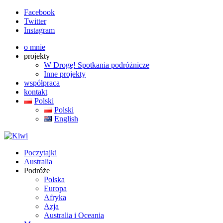
Facebook
Twitter
Instagram
o mnie
projekty
W Drogę! Spotkania podróżnicze
Inne projekty
współpraca
kontakt
Polski
Polski
English
Poczytajki
Australia
Podróże
Polska
Europa
Afryka
Azja
Australia i Oceania