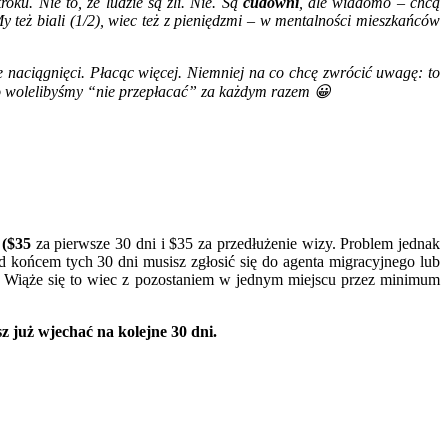
roku. Nie to, że ludzie są źli. Nie. Są
cudowni
, ale wiadomo – chcą
My też biali (1/2), wiec też z pieniędzmi – w mentalności mieszkańców
ie naciągnięci. Płacąc więcej. Niemniej na co chcę zwrócić uwagę: to
tko wolelibyśmy “nie przepłacać” za każdym razem 😀
 ($35
za pierwsze 30 dni i $35 za przedłużenie wizy. Problem jednak
ed końcem tych 30 dni musisz zgłosić się do agenta migracyjnego lub
ąc. Wiąże się to wiec z pozostaniem w jednym miejscu przez minimum
z już wjechać na kolejne 30 dni.