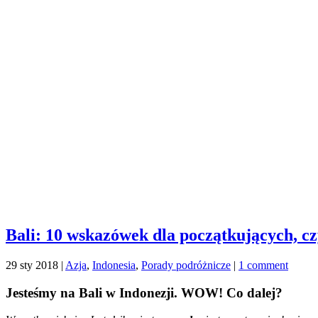
Bali: 10 wskazówek dla początkujących, czy
29 sty 2018
|
Azja
,
Indonesia
,
Porady podróżnicze
|
1 comment
Jesteśmy na Bali w Indonezji. WOW! Co dalej?