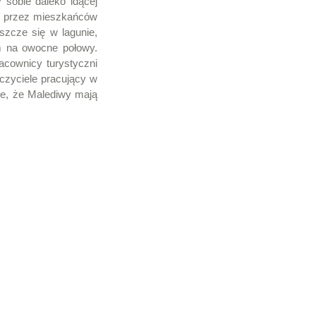
 sobie daleko idącej
ne przez mieszkańców
szcze się w lagunie,
em na owocne połowy.
acownicy turystyczni
uczyciele pracujący w
ie, że Malediwy mają