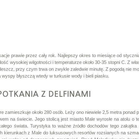
acje prawie przez cały rok. Najlepszy okres to miesiące od stycznia
 wysokiej wilgotności i temperaturze około 30-35 stopni C. Z wł
ny deszcz, przy czym trwa on zwykle zaledwie minutę. Z pogodą nie mo
a wyspy błyszczą wtedy w turkusie wody i bieli piasku.
POTKANIA Z DELFINAMI
e zamieszkuje około 280 osób. Leży ono niewiele 2,5 metra ponad 
twem na świecie. Jego stolicą jest miasto Male wyrosłe na atolu o 
całego świata. Turystyka to ważne źródło dochodów tego zakątka ś
ych kierunkach z Male do luksusowych resortów rozsianych na sz