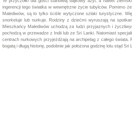
Te przyczółki dla gości stanowią bajkowy azyl, a nawet ziems
ingerencji tego światka w wewnętrzne życie tubylców. Pomimo 
Malediwów, są to tylko ściśle wytyczone szlaki turystyczne. W
snorkeluje lub nurkuje. Rodziny z dziećmi wyruszają na spotka
Mieszkańcy Malediwów uchodzą za ludzi przyjaznych i życzliwy
pochodzą w przewadze z Indii lub ze Sri Lanki. Natomiast specjal
centrach nurkowych przyjeżdżają na archipelag z całego świata. 
bogatą i długą historię, podobnie jak położona godzinę lotu stąd Sri 