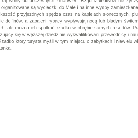
ki raj wolny od doczesnych zmartwień. Rząd Malediwów nie życzy
że organizowane są wycieczki do Male i na inne wyspy zamieszka
iększość przyjezdnych spędza czas na kąpielach słonecznych, plu
nie delfinów, a zapaleni rybacy wypływają nocą lub bladym świt
ch, ale można ich spotkać rzadko w obrębie samych resortów. Pr
izujący się w węższej dziedzinie wykwalifikowani przewodnicy i na
Rzadko który turysta myśli w tym miejscu o zabytkach i niewielu w
Lanka.