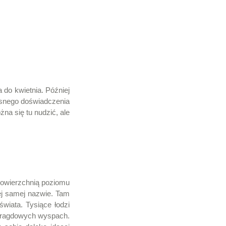
 do kwietnia. Później
asnego doświadczenia
żna się tu nudzić, ale
powierzchnią poziomu
tej samej nazwie. Tam
wiata. Tysiące łodzi
maragdowych wyspach.