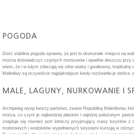
POGODA
Dość stabilna pogoda sprawia, że jest to doskonałe miejsce na wak
można doświadczyć częstych monsunów i opadów deszczu przy dość
wiem, że i w lutym zdarzają się silne wiatry i gwałtowny, tropikal
Malediwy są oczywiście najpiękniejsze kiedy rozświetla je słońce, 
MALE, LAGUNY, NURKOWANIE I S
Archipelag wysp tworzy państwo, zwane Republiką Malediwów, któr
morza, co czyni je najbardziej płaskim i najniżej położonym pańs
znajduje się również port lotniczy przyjmujący masy turystów z 
motorowych i wodolotów wypełnionych turystami kursują w różn