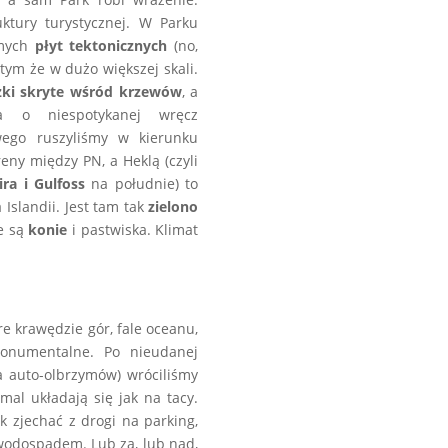
ktury turystycznej. W Parku
amych
płyt tektonicznych
(no,
 tym że w dużo większej skali.
żki skryte wśród krzewów
, a
ra o niespotykanej wręcz
wego ruszyliśmy w kierunku
eny między PN, a Heklą (czyli
ira i Gulfoss
na południe) to
 Islandii. Jest tam tak
zielono
e są
konie
i pastwiska. Klimat
e krawędzie gór, fale oceanu,
onumentalne. Po nieudanej
a auto-olbrzymów) wróciliśmy
mal układają się jak na tacy.
k zjechać z drogi na parking,
 wodospadem. Lub za, lub nad,