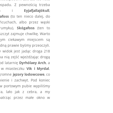
ospadu. Z pewnością trzeba
Hekla i
Eyjafjallajökull
,
rafoss
(to ten nieco dalej, do
ńcuchach, albo przez wąski
trumyku),
Skógafoss
(ten to
szczyt zajmuje chwilkę. Warto
nym ciekawym miejscem są
 jedną prawie byśmy przeoczyli.
y widok jest jadąc droga 218
a nią zejść wjeżdżając drogą
od latarnię
Dyrhólaey
Arch
, a
ka w miasteczku
Vik i Myrdal
.
ogromne
jęzory lodowcowe
, co
ienie i zachwyt. Pod koniec
 w portowym pubie wypiliśmy
a, lało jak z cebra, a my
patrząc przez małe okno w