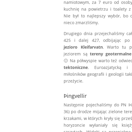
namiotowym, za 7 euro od osoby,
kuchnię na powietrzu i toalety 
Nie był to najlepszy wybór, bo 
nieco zmarzliśmy.
Drugiego dnia przejechaliśmy ca
425 i dalej 427, odbijając p
jezioro Kleifarvatn
. Warto tu p
jeziorem są
tereny geotermalne
🙂 Na półwyspie warto też odwie
tektoniczne
. Euroazjatycką i 
miłośników geografii i geologii tak
przeżycie.
Þingvellir
Następnie pojechaliśmy do PN Þing
36) po drodze mijając zielone te
krzakami, w których kryły się prze
horyzoncie wyłaniały się księ
szczytach. Widoki są przepiękne