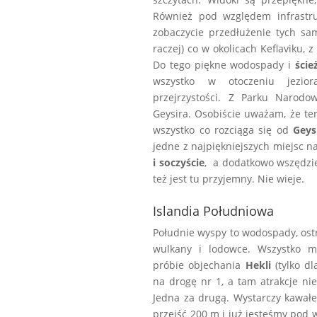
Również pod względem infrastru
zobaczycie przedłużenie tych s
raczej) co w okolicach Keflaviku, z
Do tego piękne wodospady i
ście
wszystko w otoczeniu jezio
przejrzystości. Z Parku Narodo
Geysira. Osobiście uważam, że ter
wszystko co rozciąga się od
Geys
jedne z najpiękniejszych miejsc na
i soczyście
, a dodatkowo wszędzi
też jest tu przyjemny. Nie wieje.
Islandia Południowa
Południe wyspy to wodospady, ostr
wulkany i lodowce. Wszystko m
próbie objechania
Hekli
(tylko dl
na drogę nr 1, a tam atrakcje nie
Jedna za drugą. Wystarczy kawałe
przejść 200 m i już jesteśmy pod