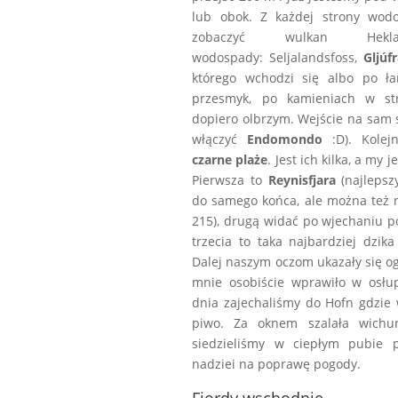
lub obok. Z każdej strony wod
zobaczyć wulkan 
wodospady: Seljalandsfoss,
Gljúf
którego wchodzi się albo po ła
przesmyk, po kamieniach w s
dopiero olbrzym. Wejście na sam 
włączyć
Endomondo
:D). Kolej
czarne plaże
. Jest ich kilka, a my
Pierwsza to
Reynisfjara
(najlepsz
do samego końca, ale można też n
215), drugą widać po wjechaniu p
trzecia to taka najbardziej dzi
Dalej naszym oczom ukazały się 
mnie osobiście wprawiło w osłup
dnia zajechaliśmy do Hofn gdzie
piwo. Za oknem szalała wichur
siedzieliśmy w ciepłym pubie 
nadziei na poprawę pogody.
Fiordy wschodnie