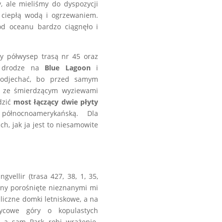
 ale mieliśmy do dyspozycji
z ciepłą wodą i ogrzewaniem.
od oceanu bardzo ciągnęło i
ły półwysep trasą nr 45 oraz
o drodze na
Blue Lagoon
i
odjechać, bo przed samym
ze śmierdzącym wyziewami
dzić
most łączący dwie płyty
północnoamerykańską. Dla
ich, jak ja jest to niesamowite
vellir (trasa 427, 38, 1, 35,
reny porośnięte nieznanymi mi
śliczne domki letniskowe, a na
życowe góry o kopulastych
, a sam Park robi wrażenie.