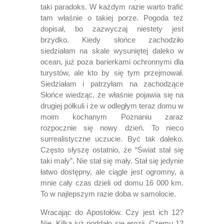
taki paradoks. W każdym razie warto trafić
tam właśnie o takiej porze. Pogoda też
dopisał, bo zazwyczaj niestety jest
brzydko. Kiedy słońce zachodziło
siedziałam na skale wysuniętej daleko w
ocean, już poza barierkami ochronnymi dla
turystów, ale kto by się tym przejmował.
Siedziałam i patrzyłam na zachodzące
Słońce wiedząc, że właśnie pojawia się na
drugiej półkuli i że w odległym teraz domu w
moim kochanym Poznaniu zaraz
rozpocznie się nowy dzień. To nieco
surrealistyczne uczucie. Być tak daleko.
Często słyszę ostatnio, że “Świat stał się
taki mały”. Nie stał się mały. Stał się jedynie
łatwo dostępny, ale ciągle jest ogromny, a
mnie cały czas dzieli od domu 16 000 km.
To w najlepszym razie doba w samolocie.
Wracając do Apostołów. Czy jest ich 12?
Nie. Kilka już poddało się erozji. Czemu 12