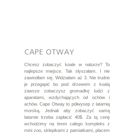
CAPE OTWAY
Chcesz zobaczyć koale w naturze? To
najlepsze miejsce. Tak słyszałam. I nie
zawiodłam się. Widziałam aż 3. Nie trudne
je przegapić bo pod drzewem z koalą
zawsze zobaczysz gromadkę ludzi z
aparatami, wzdychających od ochów i
achów. Cape Otway to półwysep z latarnią
morską. Jednak aby zobaczyć samą
latarnie trzeba zapłacić 40$. Za tą cenę
wchodzimy na teren całego kompleks z
mini zoo, sklepikami z pamiatkami, placem