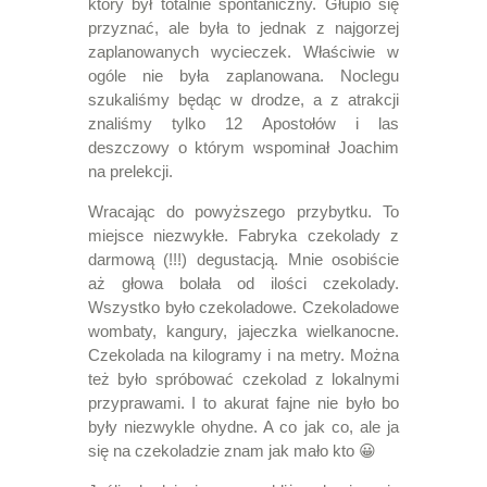
który był totalnie spontaniczny. Głupio się
przyznać, ale była to jednak z najgorzej
zaplanowanych wycieczek. Właściwie w
ogóle nie była zaplanowana. Noclegu
szukaliśmy będąc w drodze, a z atrakcji
znaliśmy tylko 12 Apostołów i las
deszczowy o którym wspominał Joachim
na prelekcji.
Wracając do powyższego przybytku. To
miejsce niezwykłe. Fabryka czekolady z
darmową (!!!) degustacją. Mnie osobiście
aż głowa bolała od ilości czekolady.
Wszystko było czekoladowe. Czekoladowe
wombaty, kangury, jajeczka wielkanocne.
Czekolada na kilogramy i na metry. Można
też było spróbować czekolad z lokalnymi
przyprawami. I to akurat fajne nie było bo
były niezwykle ohydne. A co jak co, ale ja
się na czekoladzie znam jak mało kto 😀