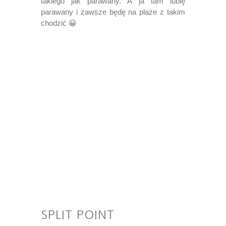
takiego jak parawany. A ja tam lubię
parawany i zawsze będę na plaże z takim
chodzić 😀
SPLIT POINT