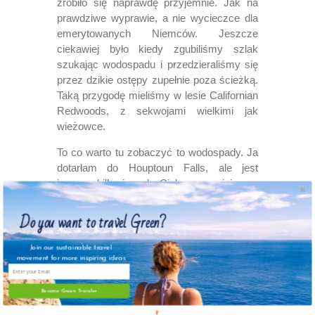
zrobiło się naprawdę przyjemnie. Jak na
prawdziwe wyprawie, a nie wycieczce dla
emerytowanych Niemców. Jeszcze
ciekawiej było kiedy zgubiliśmy szlak
szukając wodospadu i przedzieraliśmy się
przez dzikie ostępy zupełnie poza ścieżką.
Taką przygodę mieliśmy w lesie Californian
Redwoods, z sekwojami wielkimi jak
wieżowce.
To co warto tu zobaczyć to wodospady. Ja
dotarłam do Houptoun Falls, ale jest
jeszcze kilka innych. Ciekawym miejscem
jest Lake Elizabeth. Trekking nie jest ciężki.
Idzie się około 40 min przez gęsty las, by u
Do you want to travel Green?
celu znaleźć tajemnicze jezioro rodem z
King Konga. A jak masz szczęście to
Join our sustainable travel
możesz spotkać dziobaka.
movement for more inspiring ideas
Become Green Traveler