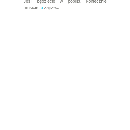
Jeśli będziecie w pobliżu koniecznie
musicie
tu
zajrzeć.