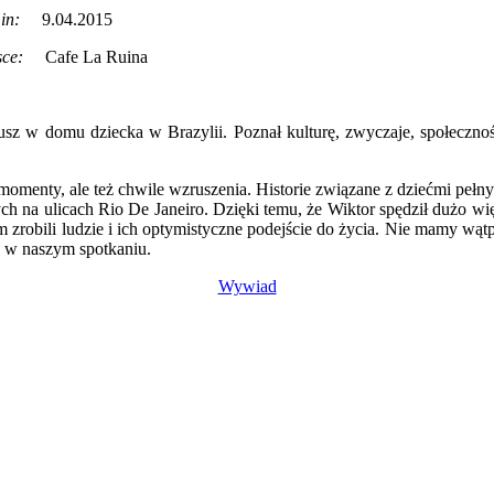
:
9.04.2015
:
Cafe La Ruina
z w domu dziecka w Brazylii. Poznał kulturę, zwyczaje, społeczność
omenty, ale też chwile wzruszenia. Historie związane z dziećmi pełn
ych na ulicach Rio De Janeiro. Dzięki temu, że Wiktor spędził dużo wię
 zrobili ludzie i ich optymistyczne podejście do życia. Nie mamy wątp
ie w naszym spotkaniu.
Wywiad