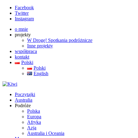
Facebook
Twitter
Instagram
o mnie
projekty
W Drogę! Spotkania podróżnicze
Inne projekty
współpraca
kontakt
Polski
Polski
English
Poczytajki
Australia
Podróże
Polska
Europa
Afryka
Azja
Australia i Oceania