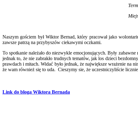
Termin
Miejsce
Naszym gościem był Wiktor Bernad, który pracował jako wolontarius
zawsze patrzą na przybyszów ciekawymi oczkami.
To spotkanie należało do niezwykle emocjonujących. Były zabawne m
jednak to, że nie zabrakło trudnych tematów, jak los dzieci bezdomn
prawdach i mitach. Widać było jednak, że największe wrażenie na nim
że wam również się to uda. Cieszymy sie, że uczestniczyliście liczn
Link do bloga Wiktora Bernada