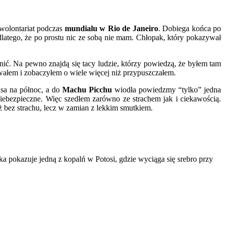
 wolontariat podczas
mundialu w Rio de Janeiro
. Dobiega końca po
dlatego, że po prostu nic ze sobą nie mam. Chłopak, który pokazywał
ienić. Na pewno znajdą się tacy ludzie, którzy powiedzą, że byłem tam
owałem i zobaczyłem o wiele więcej niż przypuszczałem.
asa na północ, a do
Machu Picchu
wiodła powiedzmy “tylko” jedna
iebezpieczne. Więc szedłem zarówno ze strachem jak i ciekawością.
 bez strachu, lecz w zamian z lekkim smutkiem.
ka pokazuje jedną z kopalń w Potosi, gdzie wyciąga się srebro przy