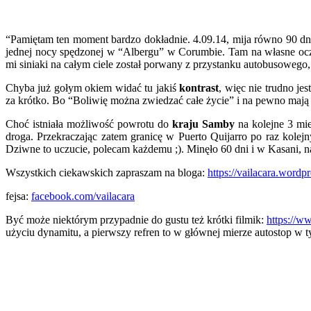
“Pamiętam ten moment bardzo dokładnie. 4.09.14, mija równo 90 dni
jednej nocy spędzonej w “Albergu” w Corumbie. Tam na własne oczy p
mi siniaki na całym ciele został porwany z przystanku autobusowego, 
Chyba już gołym okiem widać tu jakiś
kontrast
, więc nie trudno je
za krótko. Bo “Boliwię można zwiedzać całe życie” i na pewno mają r
Choć istniała możliwość powrotu do
kraju Samby
na kolejne 3 mie
droga
. Przekraczając zatem granicę w Puerto Quijarro po raz kole
Dziwne to uczucie, polecam każdemu ;). Minęło 60 dni i w Kasani, n
Wszystkich ciekawskich zapraszam na bloga:
https://
vailacara.wordpr
fejsa:
facebook.com/vailacara
Być może niektórym przypadnie do gustu też krótki filmik:
https://w
użyciu dynamitu, a pierwszy refren to w głównej mierze autostop w t