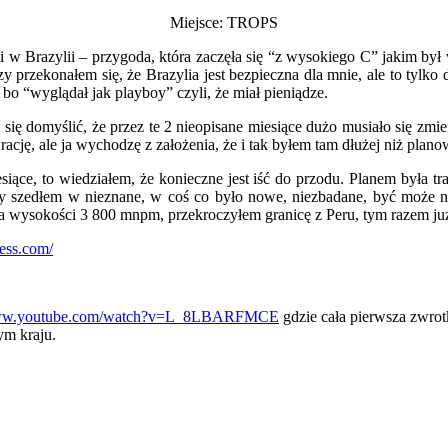
Miejsce: TROPS
 w Brazylii – przygoda, która zaczęła się “z wysokiego C” jakim był
rzekonałem się, że Brazylia jest bezpieczna dla mnie, ale to tylko 
bo “wyglądał jak playboy” czyli, że miał pieniądze.
st się domyślić, że przez te 2 nieopisane miesiące dużo musiało się zm
ację, ale ja wychodzę z założenia, że i tak byłem tam dłużej niż plan
siące, to wiedziałem, że konieczne jest iść do przodu. Planem była tr
jny szedłem w nieznane, w coś co było nowe, niezbadane, być może n
a wysokości 3 800 mnpm, przekroczyłem granicę z Peru, tym razem już
ess.com/
ww.youtube.com/
watch?v=L_8LBARFMCE
gdzie cała pierwsza zwrot
ym kraju.