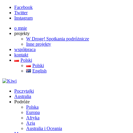
Facebook
Twitter
Instagram
o mnie
projekty
W Drogę! Spotkania podróżnicze
Inne projekty
współpraca
kontakt
Polski
Polski
English
Poczytajki
Australia
Podróże
Polska
Europa
Afryka
Azja
Australia i Oceania