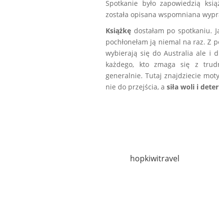
Spotkanie było zapowiedzią ksią
została opisana wspomniana wyp
Książkę
dostałam po spotkaniu. Ja
pochłonełam ją niemal na raz. Z p
wybierają się do Australia ale i 
każdego, kto zmaga się z trudn
generalnie. Tutaj znajdziecie mot
nie do przejścia, a
siła woli i dete
hopkiwitravel