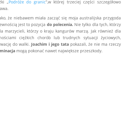
żki „
Podróże do granic
”,w której trzeciej części szczegółowo
rawa.
ko, że niebawem miała zacząć się moja australijska przygoda
ewnością jest to pozycja
do polecenia.
Nie tylko dla tych, którzy
dla marzycieli, którzy o kraju kangurów marzą. Jak również dla
ościami ciężkich chorób lub trudnych sytuacji życiowych,
ywację do walki.
Joachim i jego tata
pokazali, że nie ma rzeczy
rminacja
mogą pokonać nawet największe przeszkody.