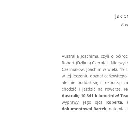
Jak 
Pre
Australia Joachima, czyli o półro
Robert (Dzikus) Czerniak. Niezwykł
Czerniaków. Joachim w wieku 19 
w jej leczeniu doznał całkowitego
ale nie poddał się i rozpoczął ż
chodzić i jeździć na rowerze. 
Australię 10 341 kilometrów! Te
wyprawy, jego ojca
Roberta,
kt
dokumentował Bartek,
natomias