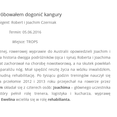
próbowałem dogonić kangury
legent:
Robert i Joachim Czerniak
Termin:
05.06.2016
Miejsce:
TROPS
cznej, rowerowej wyprawie do Australii opowiedzieli Joachim i
a historia dwojga podróżników (ojca i syna), Roberta i Joachima
lat zachorował na chorobę nowotworową, a na skutek powikłań
 paraliżu nóg. Miał spędzić resztę życia na wózku inwalidzkim,
mudną rehabilitację. Po tysiącu godzin treningów nauczył się
Na przełomie 2012 i 2013 roku przejechał na rowerze przez
am
składał się z czterech osób:
Joachima
– głównego uczestnika
óry pełnił rolę trenera, logistyka i kucharza, wyprawę
t
Ewelina
wcieliła się w rolę
rehabilianta.