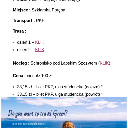
Miejsce :
Szklarska Poręba
Transport :
PKP
Trasa :
dzień 1 –
KLIK
dzień 2 –
KLIK
Nocleg :
Schronisko pod Łabskim Szczytem (
KLIK
)
Cena :
niecałe 100 zł.
33,15 zł – bilet PKP, ulga studencka (dojazd) *
33,15 zł – bilet PKP, ulga studencka (powrót) *
33 zł – nocleg w schronisku PTTK
Do you want to travel Green?
Opis :
Join our sustainable travel
Na wyprawę wybraliśmy się w połowie listopada.
movement for more inspiring ideas