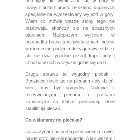
przenigdy nie wybierajcie się w góry w
nowych butach prosto ze sklepu, kupionych
specjalnie na wyczekiwany wyjazd w góry.
Wiem co mówię wasze stopy tego nie
przetrwają, skończy się na strasznych
otarciach. Najlepszym wyjściem w
przypadku braku specjalistycznych butów,
w momencie podjęcia decyzji o wyjeździe (
ale nie dwa tygodnie przed) kupić buty i
chodzić w nich wszędzie gdzie się da

Druga sprawa to wygodny plecak !
Będziecie nosić go na plecach cały dzień,
wiec musi być wygodny. Najlepiej z
usztywnianymi plecami i paskami
zapinanymi na klatce piersiowej, które
stabilizują plecak.
Co wkładamy do plecaka?
Ja zaczynam od kurtki przeciwdeszczowej,
nawet przy pięknej pogodzie. A jak wszem i