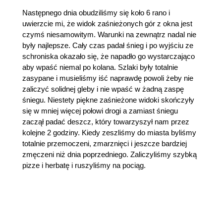
Następnego dnia obudziliśmy się koło 6 rano i
uwierzcie mi, że widok zaśnieżonych gór z okna jest
czymś niesamowitym. Warunki na zewnątrz nadal nie
były najlepsze. Cały czas padał śnieg i po wyjściu ze
schroniska okazało się, że napadło go wystarczająco
aby wpaść niemal po kolana. Szlaki były totalnie
zasypane i musieliśmy iść naprawdę powoli żeby nie
zaliczyć solidnej gleby i nie wpaść w żadną zaspę
śniegu. Niestety piękne zaśnieżone widoki skończyły
się w mniej więcej połowi drogi a zamiast śniegu
zaczął padać deszcz, który towarzyszył nam przez
kolejne 2 godziny. Kiedy zeszliśmy do miasta byliśmy
totalnie przemoczeni, zmarznięci i jeszcze bardziej
zmęczeni niż dnia poprzedniego. Zaliczyliśmy szybką
pizze i herbatę i ruszyliśmy na pociąg.