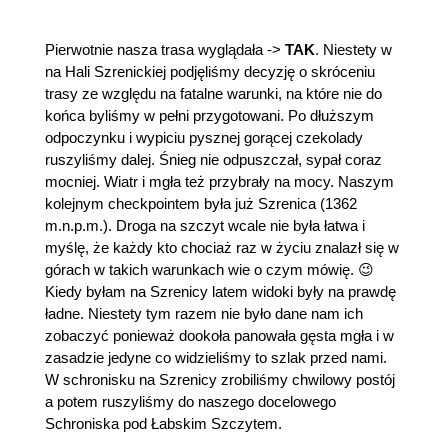
Pierwotnie nasza trasa wyglądała ->
TAK
. Niestety w
na Hali Szrenickiej podjęliśmy decyzję o skróceniu
trasy ze względu na fatalne warunki, na które nie do
końca byliśmy w pełni przygotowani. Po dłuższym
odpoczynku i wypiciu pysznej gorącej czekolady
ruszyliśmy dalej. Śnieg nie odpuszczał, sypał coraz
mocniej. Wiatr i mgła też przybrały na mocy. Naszym
kolejnym checkpointem była już Szrenica (1362
m.n.p.m.). Droga na szczyt wcale nie była łatwa i
myślę, że każdy kto chociaż raz w życiu znalazł się w
górach w takich warunkach wie o czym mówię. 😉
Kiedy byłam na Szrenicy latem widoki były na prawdę
ładne. Niestety tym razem nie było dane nam ich
zobaczyć ponieważ dookoła panowała gęsta mgła i w
zasadzie jedyne co widzieliśmy to szlak przed nami.
W schronisku na Szrenicy zrobiliśmy chwilowy postój
a potem ruszyliśmy do naszego docelowego
Schroniska pod Łabskim Szczytem.