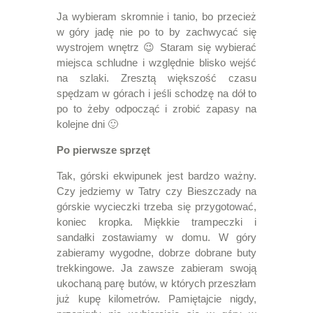
Ja wybieram skromnie i tanio, bo przecież
w góry jadę nie po to by zachwycać się
wystrojem wnętrz 😉 Staram się wybierać
miejsca schludne i względnie blisko wejść
na szlaki. Zresztą większość czasu
spędzam w górach i jeśli schodzę na dół to
po to żeby odpocząć i zrobić zapasy na
kolejne dni 🙂
Po pierwsze sprzęt
Tak, górski ekwipunek jest bardzo ważny.
Czy jedziemy w Tatry czy Bieszczady na
górskie wycieczki trzeba się przygotować,
koniec kropka. Miękkie trampeczki i
sandałki zostawiamy w domu. W góry
zabieramy wygodne, dobrze dobrane buty
trekkingowe. Ja zawsze zabieram swoją
ukochaną parę butów, w których przeszłam
już kupę kilometrów. Pamiętajcie nigdy,