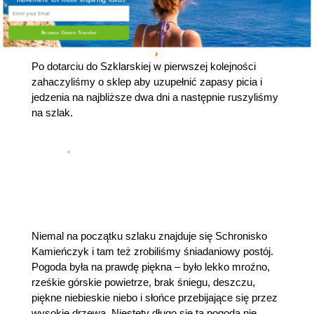
Śniegu jeszcze w górach nie było, pogada jak na
późną jesień miała być całkiem niezła – krótko mówiąc
Become Green Traveler
idealne warunki na górską wędrówkę.
Po dotarciu do Szklarskiej w pierwszej kolejności
zahaczyliśmy o sklep aby uzupełnić zapasy picia i
jedzenia na najbliższe dwa dni a następnie ruszyliśmy
na szlak.
Niemal na początku szlaku znajduje się Schronisko
Kamieńczyk i tam też zrobiliśmy śniadaniowy postój.
Pogoda była na prawdę piękna – było lekko mroźno,
rześkie górskie powietrze, brak śniegu, deszczu,
piękne niebieskie niebo i słońce przebijające się przez
wysokie drzewa. Niestety długo się tą pogodą nie