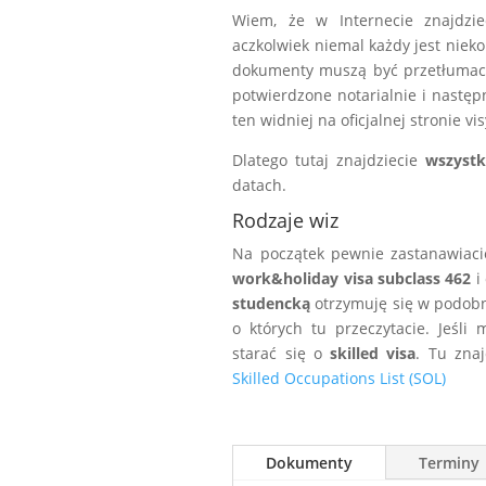
Wiem, że w Internecie znajdzi
aczkolwiek niemal każdy jest nieko
dokumenty muszą być przetłumaczo
potwierdzone notarialnie i nastę
ten widniej na oficjalnej stronie vis
Dlatego tutaj znajdziecie
wszystk
datach.
Rodzaje wiz
Na początek pewnie zastanawiacie 
work&holiday visa subclass 462
i
studencką
otrzymuję się w podobn
o których tu przeczytacie. Jeśli
starać się o
skilled visa
. Tu znaj
Skilled Occupations List (SOL)
Dokumenty
Terminy