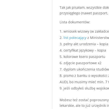
Tak jak pisałam, wszystkie d
przysięgłego (nawet paszport,
Lista dokumentów:
wniosek wizowy (w zakładc
list polecający
z Ministerstwo
pełny akt urodzenia – kopia
certyfikat językowy – kopia
kolorowe ksero paszportu
zdjęcie paszportowe x2
dyplom ukończenia studiów 
pismo z banku o wysokości 
AUD), bo musimy mieć min. 7 
jeśli odbyłeś służbę wojsko
Możesz też zostać poproszony
lekarskie, ale to już urzędnik 