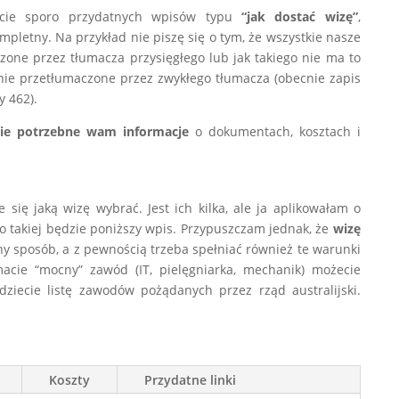
ecie sporo przydatnych wpisów typu
“jak dostać wizę”
,
mpletny. Na przykład nie piszę się o tym, że wszystkie nasze
ne przez tłumacza przysięgłego lub jak takiego nie ma to
pnie przetłumaczone przez zwykłego tłumacza (obecnie zapis
y 462).
ie potrzebne wam informacje
o dokumentach, kosztach i
się jaką wizę wybrać. Jest ich kilka, ale ja aplikowałam o
 o takiej będzie poniższy wpis. Przypuszczam jednak, że
wizę
y sposób, a z pewnością trzeba spełniać również te warunki
 macie “mocny” zawód (IT, pielęgniarka, mechanik) możecie
dziecie listę zawodów pożądanych przez rząd australijski.
Koszty
Przydatne linki