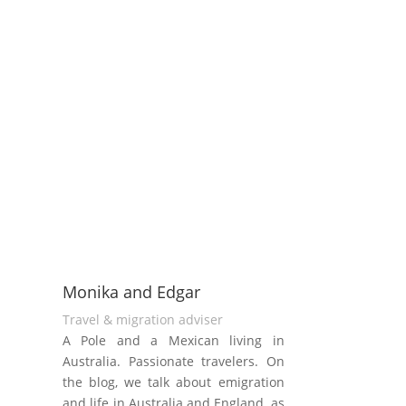
Monika and Edgar
Travel & migration adviser
A Pole and a Mexican living in
Australia. Passionate travelers. On
the blog, we talk about emigration
and life in Australia and England, as