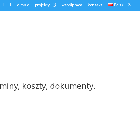
o mnie
projekty
współpraca
kontakt
Polski
rminy, koszty, dokumenty.